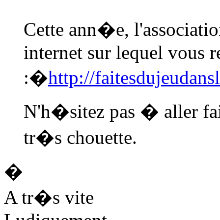
Cette ann�e, l'associati
internet sur lequel vous 
:�
http://faitesdujeudan
N'h�sitez pas � aller fair
tr�s chouette.
�
A tr�s vite