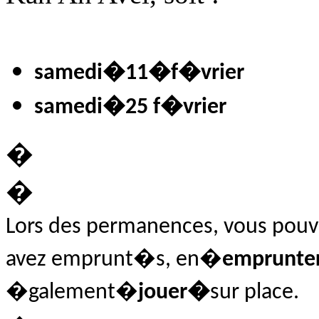
samedi
�11�
f�vrier
samedi
�25 f�vrier
�
�
Lors des permanences, vous pou
avez emprunt�s, en�
emprunte
�galement�
jouer�
sur place.