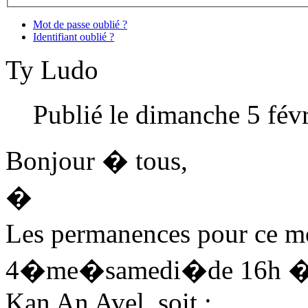
Mot de passe oublié ?
Identifiant oublié ?
Ty Ludo
Publié le dimanche 5 fév
Bonjour � tous,
�
Les permanences pour ce mo
4�me�
samedi
�de 16h � 
Kan An Avel, soit :