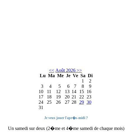
<<
Août 2026
>>
Lu
Ma
Me
Je
Ve
Sa
Di
1
2
3
4
5
6
7
8
9
10
11
12
13
14
15
16
17
18
19
20
21
22
23
24
25
26
27
28
29
30
31
Je veux jouer l'apr�s-midi ?
Un samedi sur deux (2�me et 4�me samedi de chaque mois)