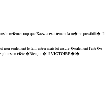
ans le m�me coup que
Kazz
, a exactement la m�me possibilit�. Il
t qui non seulement le fait rentrer mais lui assure �galement l'entr�e
de pilotes en t�te.�Bien jou�!!!
VICTOIRE�!
�