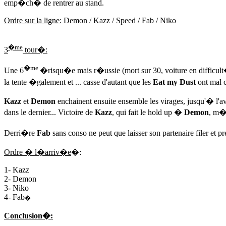
emp�ch� de rentrer au stand.
Ordre sur la ligne
: Demon / Kazz / Speed / Fab / Niko
�me
3
tour�:
�me
Une 6
�risqu�e mais r�ussie (mort sur 30, voiture en difficul
la tente �galement et ... casse d'autant que les
Eat my Dust
ont mal c
Kazz
et
Demon
enchainent ensuite ensemble les virages, jusqu'� l'
dans le dernier... Victoire de
Kazz
, qui fait le hold up �
Demon
, m�m
Derri�re
Fab
sans conso ne peut que laisser son partenaire filer et p
Ordre � l�arriv�e
�:
1- Kazz
2- Demon
3- Niko
4- Fab
�
Conclusion�: