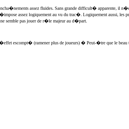
x encha�nements assez fluides. Sans grande difficult� apparente, il 
s�impose assez logiquement au vu du trac�. Logiquement aussi, les pne
le ne semble pas jouer de r�le majeur au d�part.
 l�effet escompt� (ramener plus de joueurs) � Peut-�tre que le beau