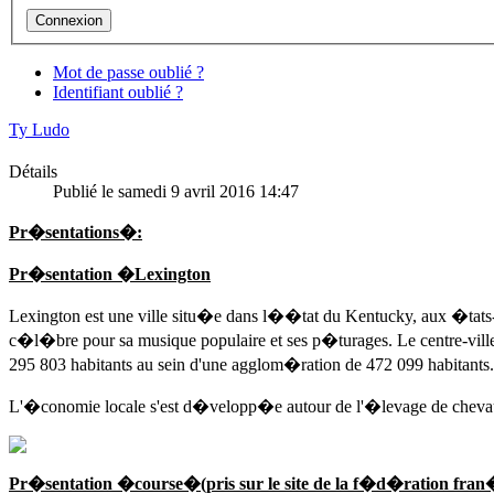
Mot de passe oublié ?
Identifiant oublié ?
Ty Ludo
Détails
Publié le samedi 9 avril 2016 14:47
Pr�sentations�:
Pr�sentation �Lexington
Lexington est une ville situ�e dans l��tat du Kentucky, aux �tats
c�l�bre pour sa musique populaire et ses p�turages. Le centre-vill
295 803 habitants au sein d'une agglom�ration de 472 099 habitants
L'�conomie locale s'est d�velopp�e autour de l'�levage de chevaux,
Pr�sentation �course�(pris sur le site de la f�d�ration fran