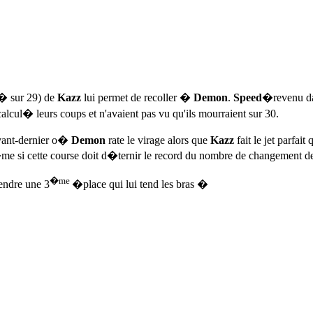
t� sur 29) de
Kazz
lui permet de recoller �
Demon
.
Speed
�revenu d
alcul� leurs coups et n'avaient pas vu qu'ils mourraient sur 30.
avant-dernier o�
Demon
rate le virage alors que
Kazz
fait le jet parfai
e si cette course doit d�ternir le record du nombre de changement 
�me
rendre une 3
�place qui lui tend les bras �