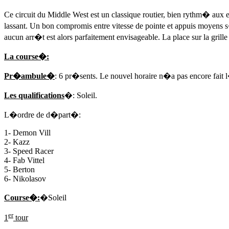
Ce circuit du Middle West est un classique routier, bien rythm� au
lassant. Un bon compromis entre vitesse de pointe et appuis moyens 
aucun arr�t est alors parfaitement envisageable. La place sur la gril
La course�:
Pr�ambule�
: 6 pr�sents. Le nouvel horaire n�a pas encore fait
Les qualifications
�: Soleil.
L�ordre de d�part�:
1- Demon Vill
2- Kazz
3- Speed Racer
4- Fab Vittel
5- Berton
6- Nikolasov
Course�:
�Soleil
er
1
tour