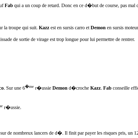
auf
Fab
qui a un coup de retard. Donc en ce d�but de course, pas mal de
 la troupe qui suit.
Kazz
est en sursis carro et
Demon
en sursis moteur
ade de sortie de virage est trop longue pour lui permettre de rentrer.
�me
co
. Sur une 6
r�ussie
Demon
d�croche
Kazz
.
Fab
conseille eff
e
r�ussie.
ur de nombreux lancers de d�. Il finit par payer les risques pris, un 1