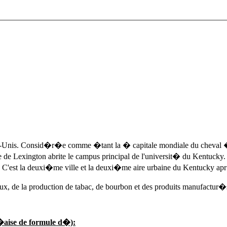
-Unis. Consid�r�e comme �tant la � capitale mondiale du cheval �, l
e de Lexington abrite le campus principal de l'universit� du Kentuck
. C'est la deuxi�me ville et la deuxi�me aire urbaine du Kentucky apr
 de la production de tabac, de bourbon et des produits manufactur�s.
�aise de formule d�):