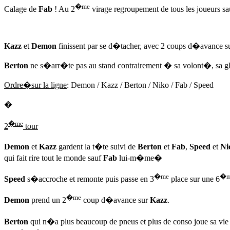
�me
Calage de
Fab
! Au 2
virage regroupement de tous les joueurs s
Kazz
et
Demon
finissent par se d�tacher, avec 2 coups d�avance sur
Berton
ne s�arr�te pas au stand contrairement � sa volont�, sa gliss
Ordre�sur la ligne
: Demon / Kazz / Berton / Niko / Fab / Speed
�
�me
2
tour
Demon
et
Kazz
gardent la t�te suivi de
Berton
et
Fab
,
Speed
et
Ni
qui fait rire tout le monde sauf
Fab
lui-m�me�
�me
�m
Speed
s�accroche et remonte puis passe en 3
place sur une 6
�me
Demon
prend un 2
coup d�avance sur
Kazz
.
Berton
qui n�a plus beaucoup de pneus et plus de conso joue sa vie s