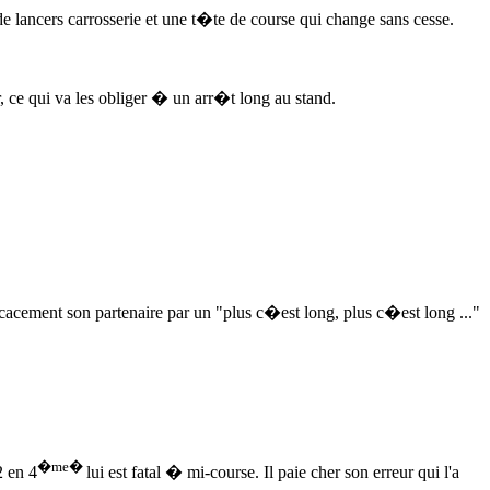
 lancers carrosserie et une t�te de course qui change sans cesse.
, ce qui va les obliger � un arr�t long au stand.
icacement son partenaire par un "plus c�est long, plus c�est long ..."
�me�
2 en 4
lui est fatal � mi-course. Il paie cher son erreur qui l'a