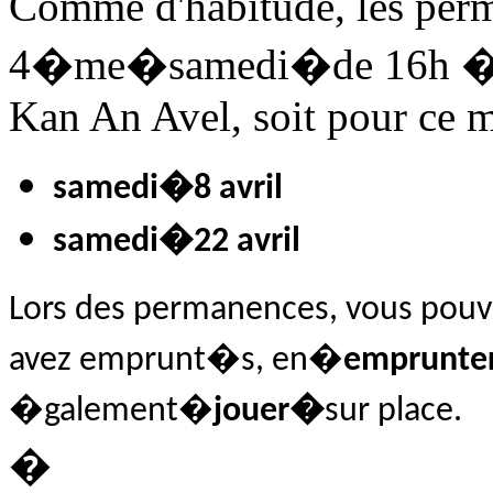
Comme d'habitude, les perm
4�me�
samedi
�de 16h � 
Kan An Avel, soit pour ce m
samedi
�
8 avril
samedi
�22 avril
Lors des permanences, vous pou
avez emprunt�s, en�
emprunte
�galement�
jouer�
sur place.
�