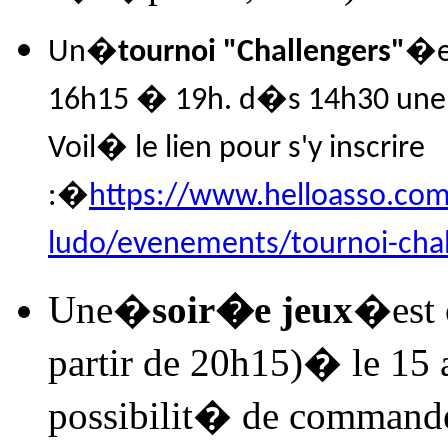
Un�
tournoi "Challengers"
�e
16h15 � 19h. d�s 14h30 une 
Voil� le lien pour s'y inscrire
:�
https://www.helloasso.com/
ludo/evenements/tournoi-chall
Une�
soir�e jeux
�est 
partir de 20h15)� le 15 a
possibilit� de command