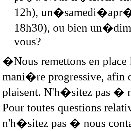
12h), un�
samedi
�apr�s
18h30), ou bien un�
dim
vous?
�Nous remettons en place l
mani�re progressive, afin d
plaisent. N'h�sitez pas � n
Pour toutes questions rela
n'h�sitez pas � nous conta