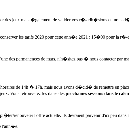
nter des jeux mais �galement de valider vos r�-adh�sions en nous 
e conserver les tarifs 2020 pour cette ann�e 2021 : 15�00 pour la r�
� l'une des permanences de mars, n'h�sitez pas � nous contacter par ma
 les horaires de 14h � 17h, mais nous avons d�cid� de remettre en pl
jeux. Vous retrouverez les dates des
prochaines sessions dans le calen
er/renouveler l'offre actuelle. Ils devraient parvenir d'ici peu dans 
e l'ann�e.