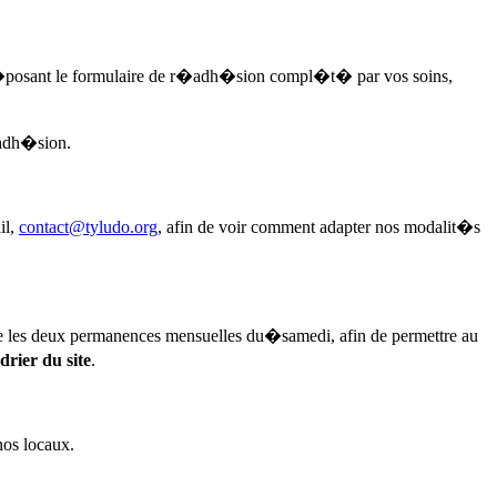
d�posant le formulaire de r�adh�sion compl�t� par vos soins,
-adh�sion.
il,
contact@tyludo.org
, afin de voir comment adapter nos modalit�s
ace les deux permanences mensuelles du�
samedi
, afin de permettre au
drier du site
.
nos locaux.