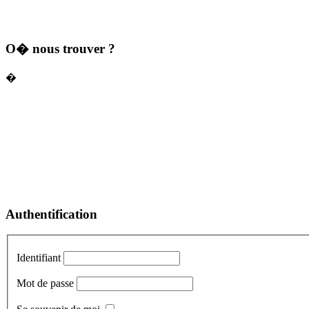
O� nous trouver ?
�
Authentification
Identifiant
Mot de passe