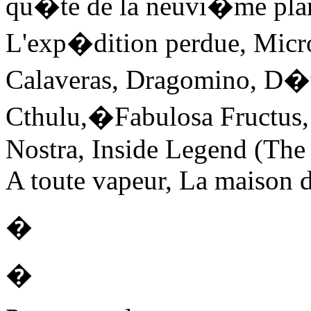
qu�te de la neuvi�me pl
L'exp�dition perdue, Micr
Calaveras, Dragomino, D�t
Cthulu,�Fabulosa Fructus,
Nostra, Inside Legend (The
A toute vapeur, La maison d
�
�