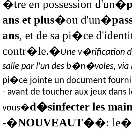
�tre en possession d'un�
p
ans et plus
�ou d'un�
pass
ans
, et de sa pi�ce d'ident
contr�le.�
Une v�rification d
salle par l'un des b�n�voles, via
pi�ce jointe un document fourni p
- avant de toucher aux jeux dans l
d�sinfecter les mai
vous�
-�
NOUVEAUT�
�: le�