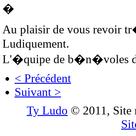
�
Au plaisir de vous revoir tr
Ludiquement.
L'�quipe de b�n�voles d
< Précédent
Suivant >
Ty Ludo
© 2011, Site 
Si